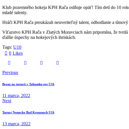
Klub pozemného hokeja KPH Rača oslňuje opäť! Tím detí do 10 rokov 
mladé talenty.
Hráči KPH Rača preukázali neuveriteľný talent, odhodlanie a tímový du
Víťazstvo KPH Rača v Zlatých Moravciach nám pripomína, že tvrdá p
ďalšie úspechy na hokejových ihriskách.
Tags:
U10
0
Likes
Navigácia
Previous
v
Bronz na turnaji v Taliansku pre U16
článku
11 marca, 2022
Next
Turnaj Nemecko Bad Kreuznach U16
13 marca, 2022