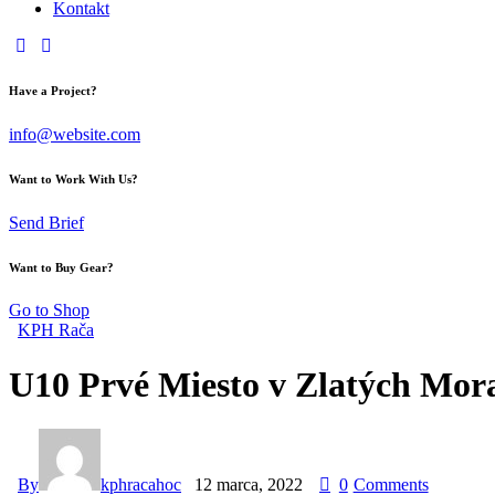
Kontakt
Have a Project?
info@website.com
Want to Work With Us?
Send Brief
Want to Buy Gear?
Go to Shop
KPH Rača
U10 Prvé Miesto v Zlatých Mor
By
kphracahoc
12 marca, 2022
0
Comments