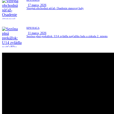
17 marca, 2026
Verejná obchodná súťaž- Osadenie stanovej haly
KPH RAČA
11 marca, 2026
Sezóna plná prekážok: U14 zvládla najťažšiu halu a získala 2. miesto
klub pozemného hokeja rača
Najúspešnejší slovenský klubový oddiel. Muži a ženy,
dorastenci a dorastenky, žiaci a žiačky KPH Rača sú
viacnásobnými Majstrami SR.