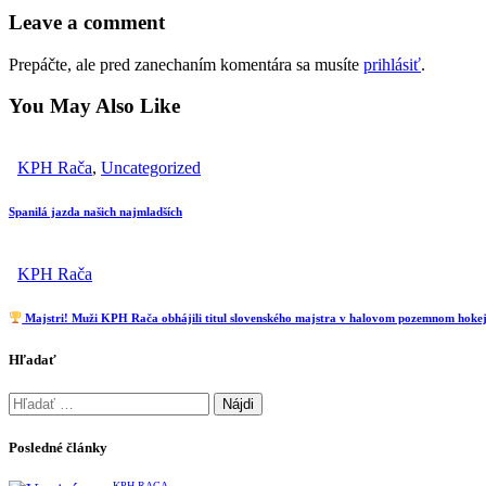
Leave a comment
Prepáčte, ale pred zanechaním komentára sa musíte
prihlásiť
.
You May Also Like
KPH Rača
,
Uncategorized
Spanilá jazda našich najmladších
KPH Rača
Majstri! Muži KPH Rača obhájili titul slovenského majstra v halovom pozemnom hokej
Hľadať
Hľadať:
Posledné články
KPH RAČA