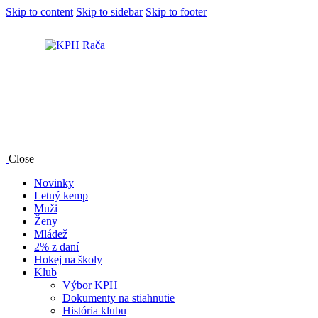
Skip to content
Skip to sidebar
Skip to footer
Close
Novinky
Letný kemp
Muži
Ženy
Mládež
2% z daní
Hokej na školy
Klub
Výbor KPH
Dokumenty na stiahnutie
História klubu