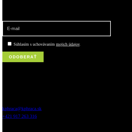
odber noviniek o dianí v klube
Súhlasím s uchovávaním
mojich údajov
.
kontakt
Jurkovičova 5, 831 06, Bratislava
kphraca@kphraca.sk
+421 917 263 316