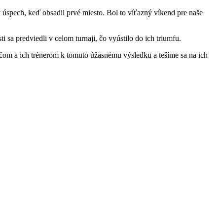
spech, keď obsadil prvé miesto. Bol to víťazný víkend pre naše
sa predviedli v celom turnaji, čo vyústilo do ich triumfu.
om a ich trénerom k tomuto úžasnému výsledku a tešíme sa na ich