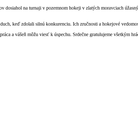
dosiahol na turnaji v pozemnom hokeji v zlatých moravciach úžasný ú
ch, keď zdolali silnú konkurenciu. Ich zručnosti a hokejové vedomosti 
ráca a vášeň môžu viesť k úspechu. Srdečne gratulujeme všetkým hráč