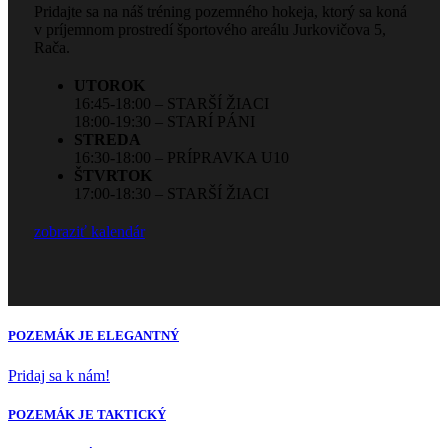
Pridajte sa na náš tréning pozemného hokeja, ktorý sa koná
v príjemnom prostredí športového areálu Jurkovičova 5,
Rača.
UTOROK
16:45-18:00 – STARŠÍ ŽIACI
18:00-19:30 – STARÍ PÁNI
STREDA
16:30-18:00 – PRÍPRAVKA U10
ŠTVRTOK
17:00-18:30 – STARŠÍ ŽIACI
zobraziť kalendár
POZEMÁK JE ELEGANTNÝ
Pridaj sa k nám!
POZEMÁK JE TAKTICKÝ