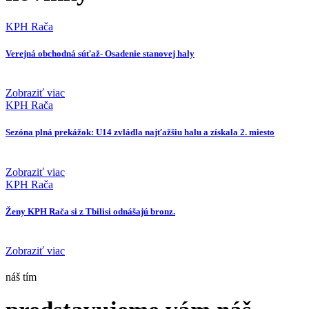
KPH Rača
Verejná obchodná súťaž- Osadenie stanovej haly
Zobraziť viac
KPH Rača
Sezóna plná prekážok: U14 zvládla najťažšiu halu a získala 2. miesto
Zobraziť viac
KPH Rača
Ženy KPH Rača si z Tbilisi odnášajú bronz.
Zobraziť viac
náš tím