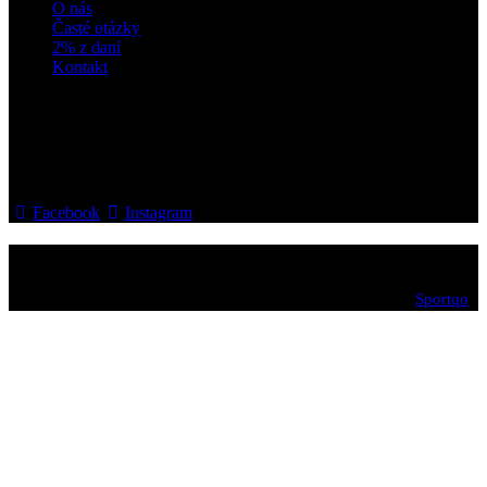
O nás
Časté otázky
2% z daní
Kontakt
sledujte nás
Facebook
Instagram
KPH Rača© 2026. Všetky práva vyhradené. Powered by
Sportqo
.