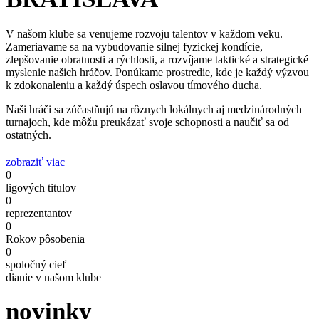
V našom klube sa venujeme rozvoju talentov v každom veku.
Zameriavame sa na vybudovanie silnej fyzickej kondície,
zlepšovanie obratnosti a rýchlosti, a rozvíjame taktické a strategické
myslenie našich hráčov. Ponúkame prostredie, kde je každý výzvou
k zdokonaleniu a každý úspech oslavou tímového ducha.
Naši hráči sa zúčastňujú na rôznych lokálnych aj medzinárodných
turnajoch, kde môžu preukázať svoje schopnosti a naučiť sa od
ostatných.
zobraziť viac
0
ligových titulov
0
reprezentantov
0
Rokov pôsobenia
0
spoločný cieľ
dianie v našom klube
novinky