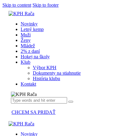
Skip to content
Skip to footer
Novinky
Letný kemp
Muži
Ženy
Mládež
2% z daní
Hokej na školy
Klub
Výbor KPH
Dokumenty na stiahnutie
História klubu
Kontakt
CHCEM SA PRIDAŤ
Novinky