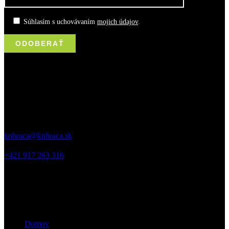
Súhlasím s uchovávaním
mojich údajov
.
kontakt
Jurkovičova 5, 831 06, Bratislava
kphraca@kphraca.sk
+421 917 263 316
odkazy
Domov