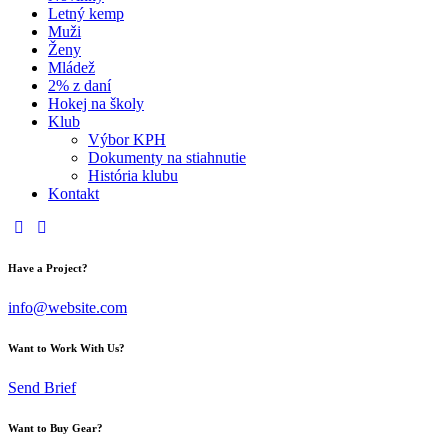
Letný kemp
Muži
Ženy
Mládež
2% z daní
Hokej na školy
Klub
Výbor KPH
Dokumenty na stiahnutie
História klubu
Kontakt
Have a Project?
info@website.com
Want to Work With Us?
Send Brief
Want to Buy Gear?