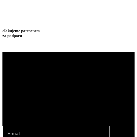
ďakujeme partnerom
za podporu
klub pozemného hokeja rača
Najúspešnejší slovenský klubový oddiel. Muži a ženy, dorastenci a
dorastenky, žiaci a žiačky KPH Rača sú viacnásobnými Majstrami
SR.
odber noviniek o dianí v klube