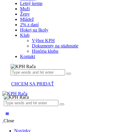
Letný kemp
Muži
Ženy
Mládež
2% z daní
Hokej na školy
Klub
Výbor KPH
Dokumenty na stiahnutie
História klubu
Kontakt
CHCEM SA PRIDAŤ
Close
Novinky