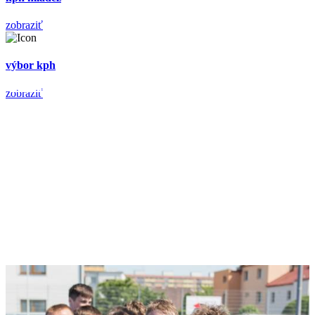
zobraziť
výbor kph
SPUSTIŤ
zobraziť