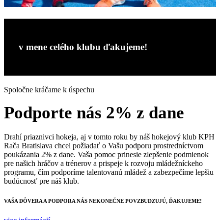
v mene celého klubu ďakujeme!
Spoločne kráčame k úspechu
Podporte nás 2% z dane
Drahí priaznivci hokeja, aj v tomto roku by náš hokejový klub KPH
Rača Bratislava chcel požiadať o Vašu podporu prostredníctvom
poukázania 2% z dane. Vaša pomoc prinesie zlepšenie podmienok
pre našich hráčov a trénerov a prispeje k rozvoju mládežníckeho
programu, čím podporíme talentovanú mládež a zabezpečíme lepšiu
budúcnosť pre náš klub.
VAŠA DÔVERA A PODPORA NÁS NEKONEČNE POVZBUDZUJÚ, ĎAKUJEME!