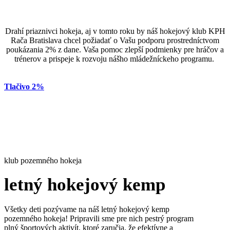
Drahí priaznivci hokeja, aj v tomto roku by náš hokejový klub KPH
Rača Bratislava chcel požiadať o Vašu podporu prostredníctvom
poukázania 2% z dane. Vaša pomoc zlepší podmienky pre hráčov a
trénerov a prispeje k rozvoju nášho mládežníckeho programu.
Tlačivo 2%
klub pozemného hokeja
letný hokejový kemp
Všetky deti pozývame na náš letný hokejový kemp
pozemného hokeja! Pripravili sme pre nich pestrý program
plný športových aktivít, ktoré zaručia, že efektívne a