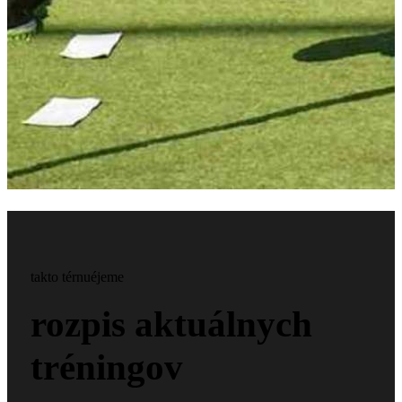
takto térnuéjeme
rozpis aktuálnych
tréningov