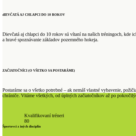
dIEVČATÁ AJ CHLAPCI DO 10 ROKOV
Dievčatá aj chlapci do 10 rokov sú vítaní na našich tréningoch, kde i
a hravé spoznávanie základov pozemného hokeja.
ZAČIATOČNÍCI (O VŠETKO SA POSTARÁME)
Postaráme sa o všetko potrebné – ak nemáš vlastné vybavenie, požiči
chrániče. Vitáme všetkých, od úplných začiatočníkov až po pokročil
Kvalifikovaní tréneri
8
0
Športovci z iných disciplín