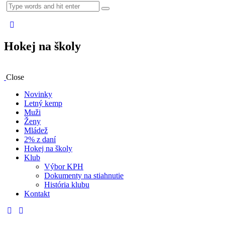
Hokej na školy
Close
Novinky
Letný kemp
Muži
Ženy
Mládež
2% z daní
Hokej na školy
Klub
Výbor KPH
Dokumenty na stiahnutie
História klubu
Kontakt