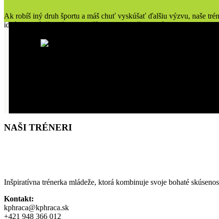
Ak robíš iný druh športu a máš chuť vyskúšať ďalšiu výzvu, naše tré
ideálnou príležitosťou na rozšírenie tvojich športových horizontov.
DĹŽKA TRÉNINGU
8
0
8
0
MIN.
NAŠI TRÉNERI
Inšpiratívna trénerka mládeže, ktorá kombinuje svoje bohaté skúsenos
Kontakt:
kphraca@kphraca.sk
+421 948 366 012