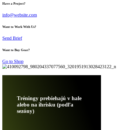
Have a Project?
info@website.com
Want to Work With Us?
Send Brief
Want to Buy Gear?
Go to Shop
Tréningy prebiehajú v hale
alebo na ihrisku (podľa
sezóny)