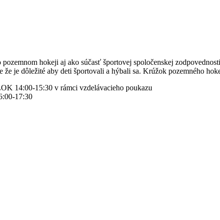
o pozemnom hokeji aj ako súčasť športovej spoločenskej zodpovednost
že je dôležité aby deti športovali a hýbali sa. Krúžok pozemného hoke
 14:00-15:30 v rámci vzdelávacieho poukazu
:00-17:30