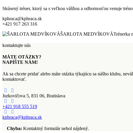
Skúsený tréner, ktorý sa s veľkou vášňou a odbornosťou venuje tr
kphraca@kphraca.sk
+421 917 263 316
ŠARLOTA MEDVÍKOVÁ
Trénerka 
kontaktujte nás
MÁTE OTÁZKY?
NAPÍŠTE NÁM!
Ak sa chcete pridať alebo máte otázku týkajúcu sa nášho klubu, neváh
kontaktovať.
Jurkovičova 5, 831 06, Bratislava
+421 918 555 519
kphraca@kphraca.sk
Chyba:
Kontaktný formulár nebol nájdený.