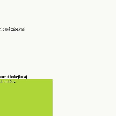
ch čaká zábavné
ame ti hokejku aj
ých hráčov.