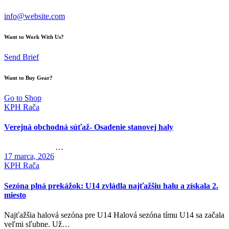
info@website.com
Want to Work With Us?
Send Brief
Want to Buy Gear?
Go to Shop
KPH Rača
Verejná obchodná súťaž- Osadenie stanovej haly
…
17 marca, 2026
KPH Rača
Sezóna plná prekážok: U14 zvládla najťažšiu halu a získala 2.
miesto
Najťažšia halová sezóna pre U14 Halová sezóna tímu U14 sa začala
veľmi sľubne. Už…