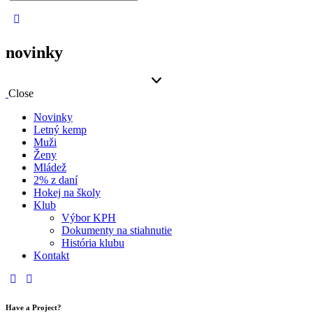
novinky
Close
Novinky
Letný kemp
Muži
Ženy
Mládež
2% z daní
Hokej na školy
Klub
Výbor KPH
Dokumenty na stiahnutie
História klubu
Kontakt
Have a Project?