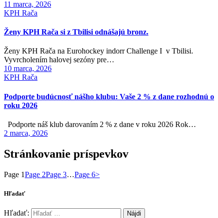
11 marca, 2026
KPH Rača
Ženy KPH Rača si z Tbilisi odnášajú bronz.
Ženy KPH Rača na Eurohockey indorr Challenge I v Tbilisi.
Vyvrcholením halovej sezóny pre…
10 marca, 2026
KPH Rača
Podporte budúcnosť nášho klubu: Vaše 2 % z dane rozhodnú o
roku 2026
Podporte náš klub darovaním 2 % z dane v roku 2026 Rok…
2 marca, 2026
Stránkovanie príspevkov
Page
1
Page
2
Page
3
…
Page
6
>
Hľadať
Hľadať: