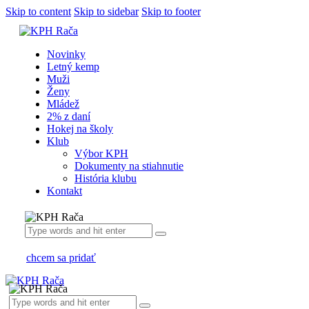
Skip to content
Skip to sidebar
Skip to footer
Novinky
Letný kemp
Muži
Ženy
Mládež
2% z daní
Hokej na školy
Klub
Výbor KPH
Dokumenty na stiahnutie
História klubu
Kontakt
chcem sa pridať