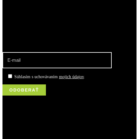
Najúspešnejší slovenský klubový oddiel. Muži a ženy, dorastenci a
dorastenky, žiaci a žiačky KPH Rača sú viacnásobnými Majstrami
SR.
odber noviniek o dianí v klube
Súhlasím s uchovávaním
mojich údajov
.
kontakt
Jurkovičova 5, 831 06, Bratislava