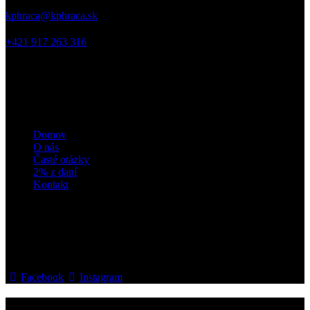
kphraca@kphraca.sk
+421 917 263 316
odkazy
Domov
O nás
Časté otázky
2% z daní
Kontakt
sledujte nás
Facebook
Instagram