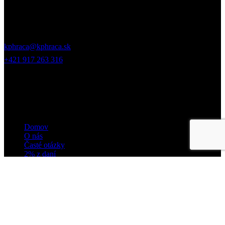
Jurkovičova 5, 831 06, Bratislava
kphraca@kphraca.sk
+421 917 263 316
odkazy
Domov
O nás
Časté otázky
2% z daní
Kontakt
sledujte nás