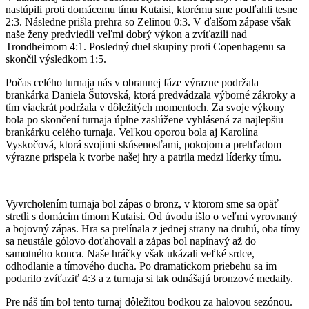
nastúpili proti domácemu tímu Kutaisi, ktorému sme podľahli tesne
2:3. Následne prišla prehra so Zelinou 0:3. V ďalšom zápase však
naše ženy predviedli veľmi dobrý výkon a zvíťazili nad
Trondheimom 4:1. Posledný duel skupiny proti Copenhagenu sa
skončil výsledkom 1:5.
Počas celého turnaja nás v obrannej fáze výrazne podržala
brankárka Daniela Šutovská, ktorá predvádzala výborné zákroky a
tím viackrát podržala v dôležitých momentoch. Za svoje výkony
bola po skončení turnaja úplne zaslúžene vyhlásená za najlepšiu
brankárku celého turnaja. Veľkou oporou bola aj Karolína
Vyskočová, ktorá svojimi skúsenosťami, pokojom a prehľadom
výrazne prispela k tvorbe našej hry a patrila medzi líderky tímu.
Vyvrcholením turnaja bol zápas o bronz, v ktorom sme sa opäť
stretli s domácim tímom Kutaisi. Od úvodu išlo o veľmi vyrovnaný
a bojovný zápas. Hra sa prelínala z jednej strany na druhú, oba tímy
sa neustále gólovo doťahovali a zápas bol napínavý až do
samotného konca. Naše hráčky však ukázali veľké srdce,
odhodlanie a tímového ducha. Po dramatickom priebehu sa im
podarilo zvíťaziť 4:3 a z turnaja si tak odnášajú bronzové medaily.
Pre náš tím bol tento turnaj dôležitou bodkou za halovou sezónou.