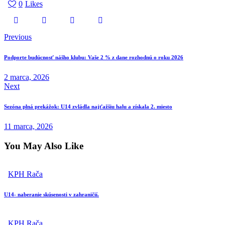
0
Likes
Navigácia
Previous
v
Podporte budúcnosť nášho klubu: Vaše 2 % z dane rozhodnú o roku 2026
článku
2 marca, 2026
Next
Sezóna plná prekážok: U14 zvládla najťažšiu halu a získala 2. miesto
11 marca, 2026
You May Also Like
KPH Rača
U14- naberanie skúsenosti v zahraničií.
KPH Rača