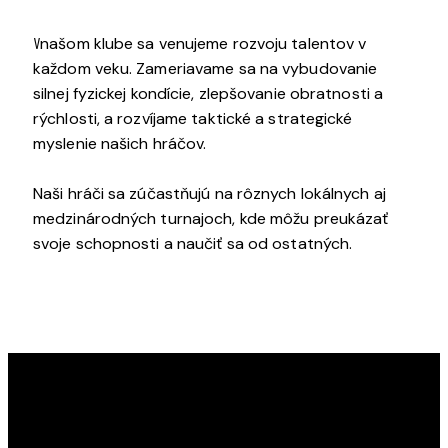
V
našom klube sa venujeme rozvoju talentov v
každom veku. Zameriavame sa na vybudovanie
silnej fyzickej kondície, zlepšovanie obratnosti a
rýchlosti, a rozvíjame taktické a strategické
myslenie našich hráčov.
Naši hráči sa zúčastňujú na rôznych lokálnych aj
medzinárodných turnajoch, kde môžu preukázať
svoje schopnosti a naučiť sa od ostatných.
KLUB POZEMNÉHO HOKEJA RAČA
Najúspešnejší slovenský klubový oddiel. Muži a ženy,
dorastenci a dorastenky, žiaci a žiačky KPH Rača sú