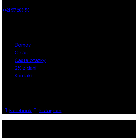
+421 917 263 316
ODKAZY
Domov
O nás
Časté otázky
2% z daní
Kontakt
SLEDUJTE NÁS
Facebook
Instagram
KPH Rača© 2026. Všetky práva vyhradené. Powered by