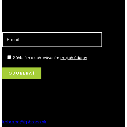
viacnásobnými Majstrami SR.
ODBER NOVINIEK O DIANÍ V KLUBE
Súhlasím s uchovávaním
mojich údajov
.
KONTAKT
Jurkovičova 5, 831 06, Bratislava
kphraca@kphraca.sk