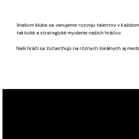
V
našom klube sa venujeme rozvoju talentov v každom v
taktické a strategické myslenie našich hráčov.
Naši hráči sa zúčastňujú na rôznych lokálnych aj me
KLUB POZEMNÉHO HOKEJA RAČA
Najúspešnejší slovenský klubový oddiel. Muži a ženy,
dorastenci a dorastenky, žiaci a žiačky KPH Rača sú
viacnásobnými Majstrami SR.