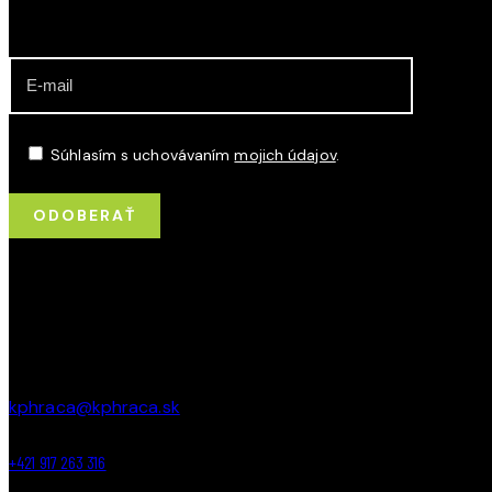
ODBER NOVINIEK O DIANÍ V KLUBE
Súhlasím s uchovávaním
mojich údajov
.
KONTAKT
Jurkovičova 5, 831 06, Bratislava
kphraca@kphraca.sk
+421 917 263 316