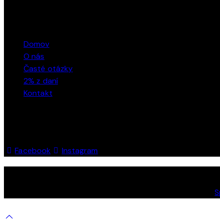
ODKAZY
Domov
O nás
Časté otázky
2% z daní
Kontakt
SLEDUJTE NÁS
Facebook
Instagram
KPH Rača© 2026. Všetky práva vyhradené. Powered by
S