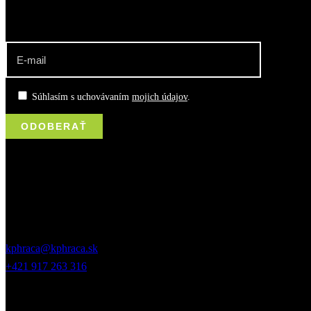
Súhlasím s uchovávaním
mojich údajov
.
kontakt
Jurkovičova 5, 831 06, Bratislava
kphraca@kphraca.sk
+421 917 263 316