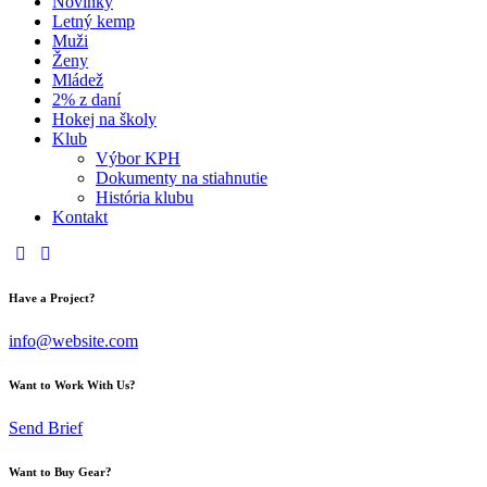
Novinky
Letný kemp
Muži
Ženy
Mládež
2% z daní
Hokej na školy
Klub
Výbor KPH
Dokumenty na stiahnutie
História klubu
Kontakt
Have a Project?
info@website.com
Want to Work With Us?
Send Brief
Want to Buy Gear?