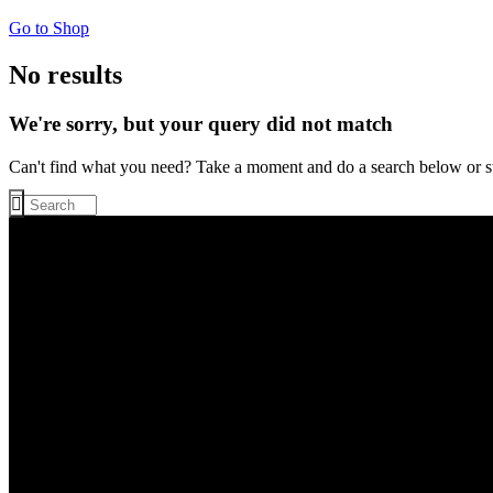
Go to Shop
No results
We're sorry, but your query did not match
Can't find what you need? Take a moment and do a search below or s
klub pozemného hokeja rača
Najúspešnejší slovenský klubový oddiel. Muži a ženy,
dorastenci a dorastenky, žiaci a žiačky KPH Rača sú
viacnásobnými Majstrami SR.
odber noviniek o dianí v klube