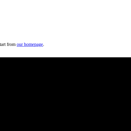
tart from
our homepage
.