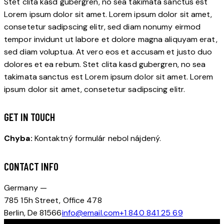
Stet clita kasd gubergren, no sea takimata sanctus est
Lorem ipsum dolor sit amet. Lorem ipsum dolor sit amet,
consetetur sadipscing elitr, sed diam nonumy eirmod
tempor invidunt ut labore et dolore magna aliquyam erat,
sed diam voluptua. At vero eos et accusam et justo duo
dolores et ea rebum. Stet clita kasd gubergren, no sea
takimata sanctus est Lorem ipsum dolor sit amet. Lorem
ipsum dolor sit amet, consetetur sadipscing elitr.
GET IN TOUCH
Chyba:
Kontaktný formulár nebol nájdený.
CONTACT INFO
Germany —
785 15h Street, Office 478
Berlin, De 81566
info@email.com
+1 840 841 25 69