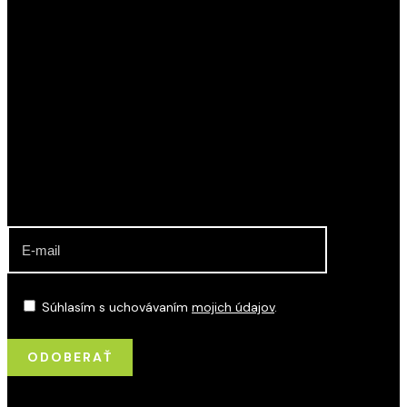
KLUB POZEMNÉHO HOKEJA RAČA
Najúspešnejší slovenský klubový oddiel. Muži a ženy,
dorastenci a dorastenky, žiaci a žiačky KPH Rača sú
viacnásobnými Majstrami SR.
ODBER NOVINIEK O DIANÍ V KLUBE
Súhlasím s uchovávaním
mojich údajov
.