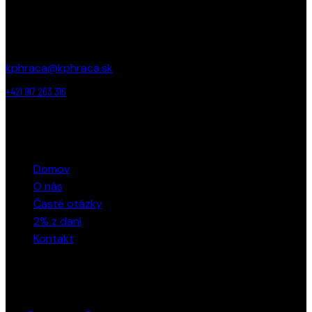
KONTAKT
Jurkovičova 5, 831 06, Bratislava
kphraca@kphraca.sk
+421 917 263 316
ODKAZY
Domov
O nás
Časté otázky
2% z daní
Kontakt
SLEDUJTE NÁS