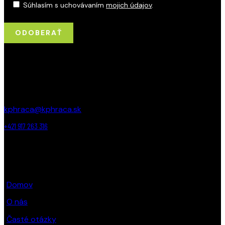
Súhlasím s uchovávaním
mojich údajov
.
KONTAKT
Jurkovičova 5, 831 06, Bratislava
kphraca@kphraca.sk
+421 917 263 316
ODKAZY
Domov
O nás
Časté otázky