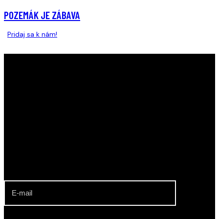
POZEMÁK JE ZÁBAVA
Pridaj sa k nám!
KLUB POZEMNÉHO HOKEJA RAČA
Najúspešnejší slovenský klubový oddiel. Muži a ženy,
dorastenci a dorastenky, žiaci a žiačky KPH Rača sú
viacnásobnými Majstrami SR.
ODBER NOVINIEK O DIANÍ V KLUBE