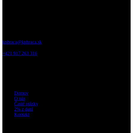
kontakt
Jurkovičova 5, 831 06, Bratislava
kphraca@kphraca.sk
+421 917 263 316
odkazy
Domov
O nás
Časté otázky
2% z daní
Kontakt