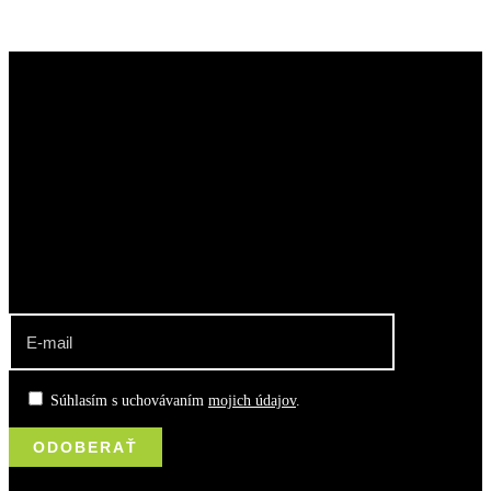
klub pozemného hokeja rača
Najúspešnejší slovenský klubový oddiel. Muži a ženy, dorastenci a
dorastenky, žiaci a žiačky KPH Rača sú viacnásobnými Majstrami
SR.
odber noviniek o dianí v klube
Súhlasím s uchovávaním
mojich údajov
.